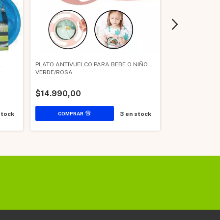
PLATO ANTIVUELCO PARA BEBE O NIÑO -
SET VALIJA INF
VERDE/ROSA
VASO CUCHARA
$14.990,00
$4.790,00
stock
3
en stock