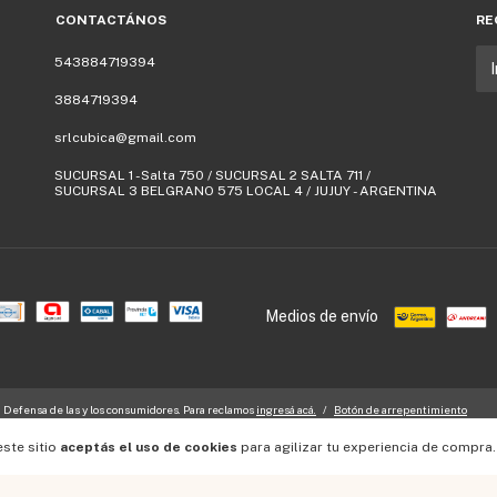
CONTACTÁNOS
RE
543884719394
3884719394
srlcubica@gmail.com
SUCURSAL 1 -Salta 750 / SUCURSAL 2 SALTA 711 /
SUCURSAL 3 BELGRANO 575 LOCAL 4 / JUJUY - ARGENTINA
Medios de envío
Defensa de las y los consumidores. Para reclamos
ingresá acá.
/
Botón de arrepentimiento
este sitio
aceptás el uso de cookies
para agilizar tu experiencia de compra.