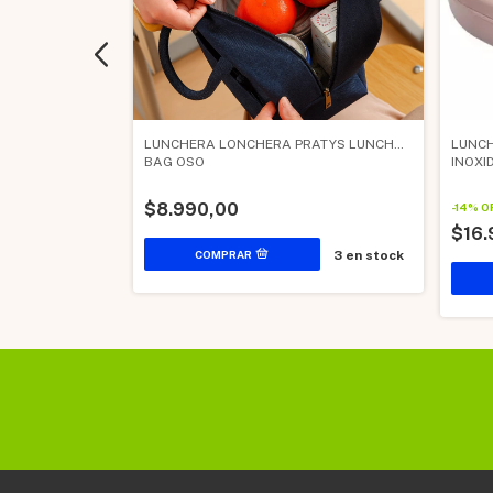
DOBLE
LUNCHERA LONCHERA PRATYS LUNCH
LUNCH
BAG OSO
INOXI
$8.990,00
-
14
%
O
0
$16
3
en stock