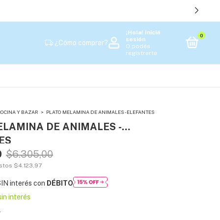
¡Hola!
Iniciá
0
sesión
¿Cómo comprar?
O podés
registrarte
COCINA Y BAZAR
>
PLATO MELAMINA DE ANIMALES - ELEFANTES
ELAMINA DE ANIMALES -
ES
0
$6.305,00
estos
$4.123,97
IN interés con
DÉBITO
sin interés
s