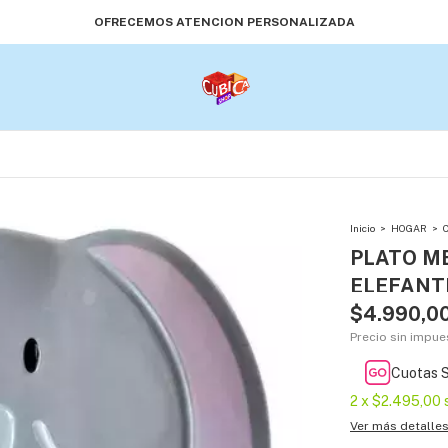
OFRECEMOS ATENCION PERSONALIZADA
Inicio
>
HOGAR
>
PLATO M
ELEFANT
$4.990,0
Precio sin impu
Cuotas S
2
x
$2.495,00
Ver más detalle