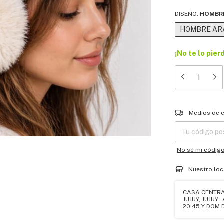
DISEÑO:
HOMBR
HOMBRE AR
¡No te lo pier
Entregas para el
Medios de 
No sé mi códig
Nuestro loc
CASA CENTRA
JUJUY, JUJUY 
20:45 Y DOM D