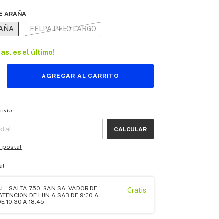
E ARAÑA
AÑA
FELPA PELO LARGO
das, es el último!
 CP:
CAMBIAR CP
envío
CALCULAR
o postal
al
L - SALTA 750, SAN SALVADOR DE
Gratis
- ATENCION DE LUN A SAB DE 9:30 A
E 10:30 A 18:45