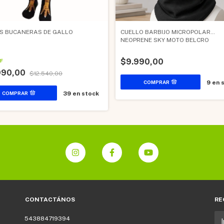
S BUCANERAS DE GALLO
CUELLO BARBIJO MICROPOLAR
NEOPRENE SKY MOTO BELCRO
$9.990,00
F
990,00
$12.540,00
9
en 
39
en stock
CONTACTÁNOS
RE
543884719394