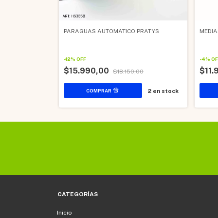
ESTAMPADO
PARAGUAS AUTOMATICO PRATYS
MEDIA
-
12
%
OFF
-
4
%
OF
$15.990,00
$11.
$18.150,00
7
en stock
2
en stock
CATEGORÍAS
Inicio