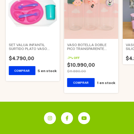
SET VALIJA INFANTIL
VASO BOTELLA DOBLE
VAS
SURTIDO PLATO VASO
PICO TRANSPARENTE
SIL
CUCHARA TENEDOR
750ml
$4.790,00
$4
-
7
%
OFF
$10.990,00
5
en stock
$11.880,00
1
en stock