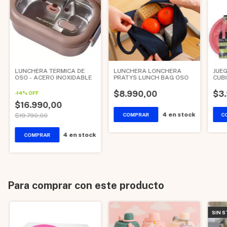
LUNCHERA TERMICA DE
LUNCHERA LONCHERA
JUE
OSO - ACERO INOXIDABLE
PRATYS LUNCH BAG OSO
CUBI
VAR
$8.990,00
$3
-
14
%
OFF
$16.990,00
4
en stock
$19.790,00
4
en stock
Para comprar con este producto
SIN 