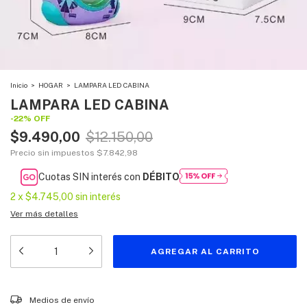
Inicio
>
HOGAR
>
LAMPARA LED CABINA
LAMPARA LED CABINA
-
22
%
OFF
$9.490,00
$12.150,00
Precio sin impuestos
$7.842,98
Cuotas SIN interés con
DÉBITO
2
x
$4.745,00
sin interés
Ver más detalles
Entregas para el CP:
CAMBIAR CP
Medios de envío