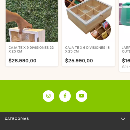
CAJA TE X 9 DIVISIONES 22
CAJA TE X 6 DIVISIONES 18
JAR
X 25 CM
X 25 CM
OUT
TER
$28.990,00
$25.990,00
$16
$21.
CATEGORÍAS