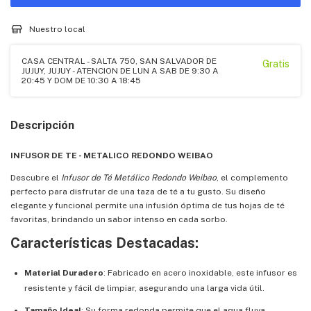
Nuestro local
CASA CENTRAL - SALTA 750, SAN SALVADOR DE
Gratis
JUJUY, JUJUY - ATENCION DE LUN A SAB DE 9:30 A
20:45 Y DOM DE 10:30 A 18:45
Descripción
INFUSOR DE TE - METALICO REDONDO WEIBAO
Descubre el
Infusor de Té Metálico Redondo Weibao
, el complemento
perfecto para disfrutar de una taza de té a tu gusto. Su diseño
elegante y funcional permite una infusión óptima de tus hojas de té
favoritas, brindando un sabor intenso en cada sorbo.
Características Destacadas:
Material Duradero
: Fabricado en acero inoxidable, este infusor es
resistente y fácil de limpiar, asegurando una larga vida útil.
Tamaño Ideal
: Su forma redonda permite que el agua fluya