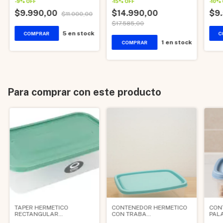
-
9
%
OFF
-
15
%
OFF
-
10
%
$9.990,00
$14.990,00
$9
$11.000,00
$17.585,00
5
en stock
1
en stock
Para comprar con este producto
TAPER HERMETICO
CONTENEDOR HERMETICO
CON
RECTANGULAR
CON TRABA
PAL
TRANSPARENTE 2.500 CC
RECTANGULAR 4500 CC
200