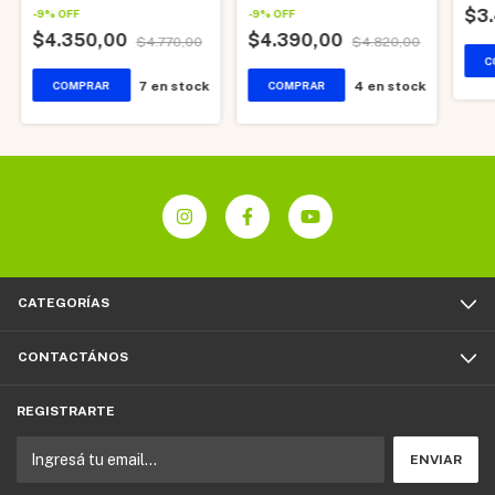
$3
-
9
%
OFF
-
9
%
OFF
$4.350,00
$4.390,00
$4.770,00
$4.820,00
7
en stock
4
en stock
CATEGORÍAS
CONTACTÁNOS
REGISTRARTE