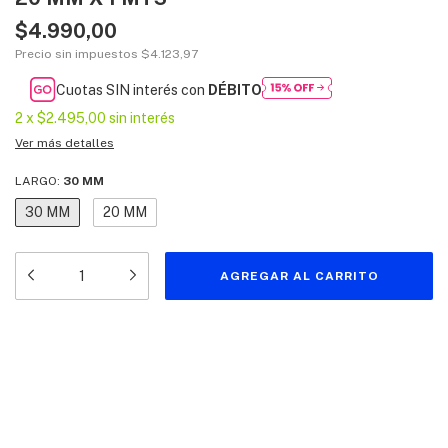
$4.990,00
Precio sin impuestos
$4.123,97
Cuotas SIN interés con
DÉBITO
2
x
$2.495,00
sin interés
Ver más detalles
LARGO:
30 MM
30 MM
20 MM
Medios de envío
Entregas para el CP:
CAMBIAR CP
CALCULAR