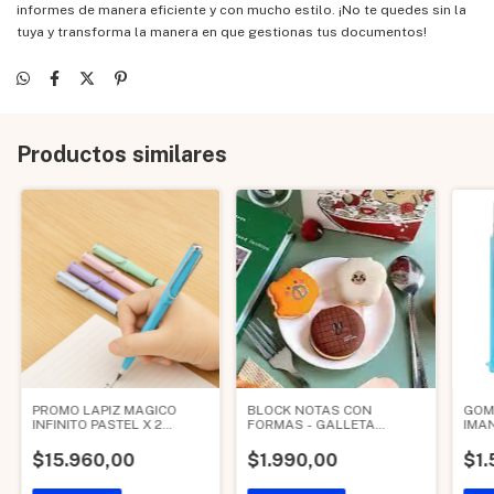
informes de manera eficiente y con mucho estilo. ¡No te quedes sin la
tuya y transforma la manera en que gestionas tus documentos!
Productos similares
PROMO LAPIZ MAGICO
BLOCK NOTAS CON
GOM
INFINITO PASTEL X 2
FORMAS - GALLETA
IMA
UNIDADES
(CONSULTAR MODELO)
$15.960,00
$1.990,00
$1.