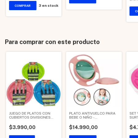
3
en stock
Para comprar con este producto
JUEGO DE PLATOS CON
PLATO ANTIVUELCO PARA
SET 
CUBIERTOS DIVISIONES
BEBE O NIÑO -
SUR
VARIAS FORMAS
VERDE/ROSA
CUC
$3.990,00
$14.990,00
$4