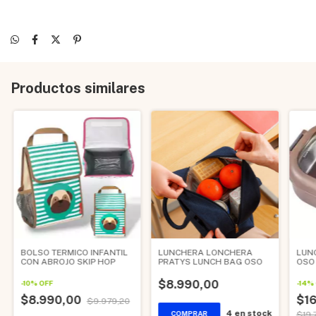
Productos similares
BOLSO TERMICO INFANTIL
LUNCHERA LONCHERA
LUN
CON ABROJO SKIP HOP
PRATYS LUNCH BAG OSO
OSO 
$8.990,00
-
10
%
OFF
-
14
%
$8.990,00
$16
$9.979,20
4
en stock
$19.