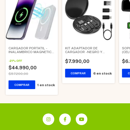
CARGADOR PORTATIL -
KIT ADAPTADOR DE
SOP
INALAMBRICO MAGNETICO
CARGADOR -NEGRO Y
(CEL
PARA IPHONE NOVERA
BLANCO-
ESPE
(consultar colores)
ART
$7.990,00
$6
-
21
%
OFF
$44.990,00
6
en stock
$57.200,00
1
en stock