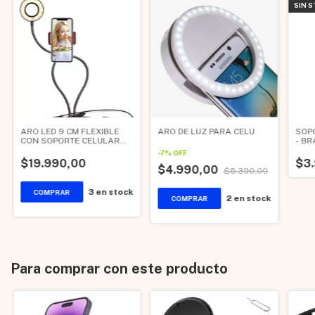
SIN 
ARO LED 9 CM FLEXIBLE
ARO DE LUZ PARA CELU
SOP
CON SOPORTE CELULAR
- B
CON BROCHE
-
7
%
OFF
$19.990,00
$3
$4.990,00
$5.390,00
3
en stock
2
en stock
Para comprar con este producto